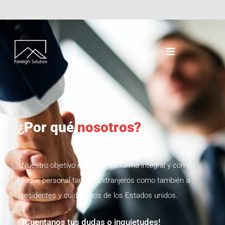
¿Por qué
nosotros?
Nuestro objetivo es asistir en forma integral y con un
toque personal tanto a Extranjeros como también a
residentes y cuidadanos de los Estados unidos.
¡Cuentanos tus dudas o inquietudes!